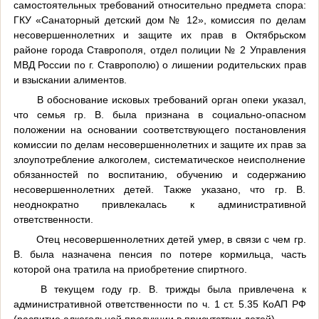
самостоятельных требований относительно предмета спора:
ГКУ «Санаторный детский дом № 12», комиссия по делам
несовершеннолетних и защите их прав в Октябрьском
районе города Ставрополя, отдел полиции № 2 Управления
МВД России по г. Ставрополю) о лишении родительских прав
и взыскании алиментов.
В обоснование исковых требований орган опеки указал,
что семья гр. В. была признана в социально-опасном
положении на основании соответствующего постановления
комиссии по делам несовершеннолетних и защите их прав за
злоупотребление алкоголем, систематическое неисполнение
обязанностей по воспитанию, обучению и содержанию
несовершеннолетних детей. Также указано, что гр. В.
неоднократно привлекалась к административной
ответственности.
Отец несовершеннолетних детей умер, в связи с чем гр.
В. была назначена пенсия по потере кормильца, часть
которой она тратила на приобретение спиртного.
В текущем году гр. В. трижды была привлечена к
административной ответственности по ч. 1 ст. 5.35 КоАП РФ
(распитие алкогольной продукции в присутствии детей).