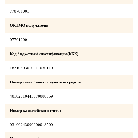
770701001
ОКТМО получателя:
07701000
Код бюджетной классификации (КБК):
18210803010011050110
Номер счета банка получателя средств:
40102810445370000059
Номер казначейского счета:
03100643000000018500